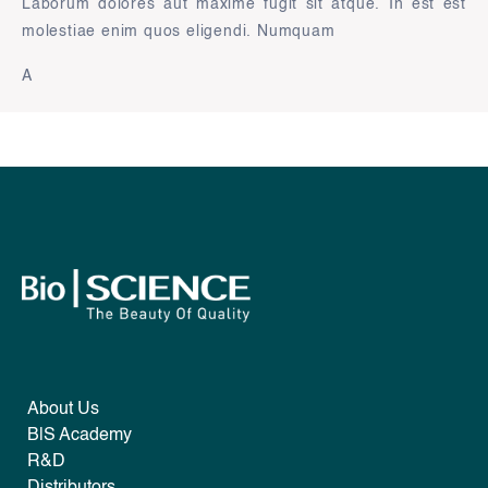
Laborum dolores aut maxime fugit sit atque. In est est
molestiae enim quos eligendi. Numquam
A
About Us
B|S Academy
R&D